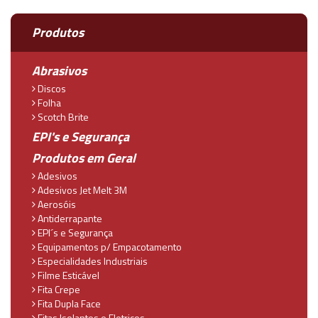
Produtos
Abrasivos
Discos
Folha
Scotch Brite
EPI's e Segurança
Produtos em Geral
Adesivos
Adesivos Jet Melt 3M
Aerosóis
Antiderrapante
EPI´s e Segurança
Equipamentos p/ Empacotamento
Especialidades Industriais
Filme Esticável
Fita Crepe
Fita Dupla Face
Fitas Isolantes e Eletricos