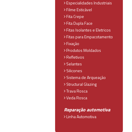
Especialidades Industriais
Filme Esticável
Fita Crepe
Fita Dupla Face
Fitas Isolantes e Eletricos
Fitas para Empacotamento
Fixação
Produtos Moldados
Refletivos
Selantes
Silicones
Sistema de Arqueação
Structural Glazing
Trava Rosca
Veda Rosca
Reparação automotiva
Linha Automotiva