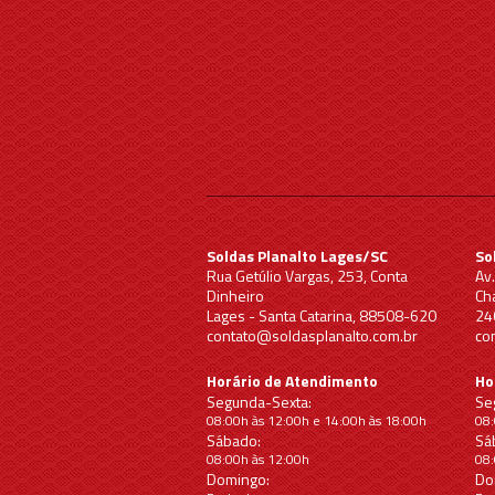
Soldas Planalto Lages/SC
So
Rua Getúlio Vargas, 253, Conta
Av
Dinheiro
Ch
Lages - Santa Catarina, 88508-620
24
contato@soldasplanalto.com.br
co
Horário de Atendimento
Ho
Segunda-Sexta:
Se
08:00h às 12:00h e 14:00h às 18:00h
08:
Sábado:
Sá
08:00h às 12:00h
08:
Domingo:
Do