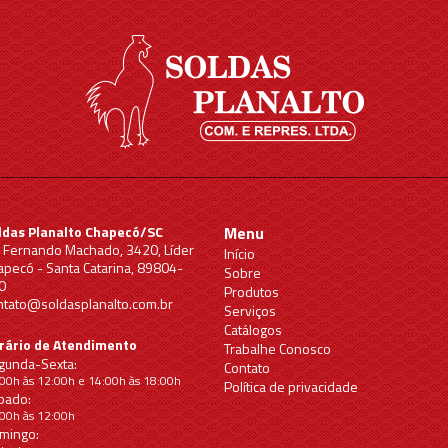
ldas Planalto Chapecó/SC
Menu
. Fernando Machado, 3420, Líder
Início
apecó - Santa Catarina, 89804-
Sobre
0
Produtos
ntato@soldasplanalto.com.br
Serviços
Catálogos
rário de Atendimento
Trabalhe Conosco
gunda-Sexta:
Contato
00h às 12:00h e 14:00h às 18:00h
Política de privacidade
bado:
00h às 12:00h
mingo: