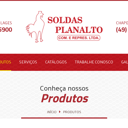
LAGES
CHAP
-5900
(49)
DUTOS
SERVIÇOS
CATÁLOGOS
TRABALHE CONOSCO
GA
Conheça nossos
Produtos
INÍCIO
PRODUTOS