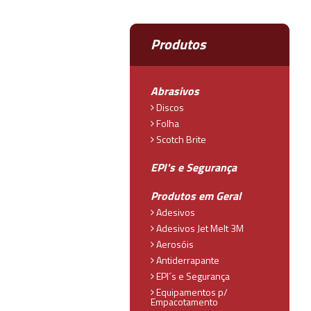
Produtos
Abrasivos
Discos
Folha
Scotch Brite
EPI's e Segurança
Produtos em Geral
Adesivos
Adesivos Jet Melt 3M
Aerosóis
Antiderrapante
EPI´s e Segurança
Equipamentos p/
Empacotamento