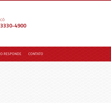
ECÓ
 3330-4900
LO RESPONDE
CONTATO