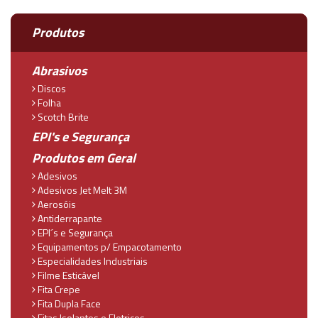
Produtos
Abrasivos
Discos
Folha
Scotch Brite
EPI's e Segurança
Produtos em Geral
Adesivos
Adesivos Jet Melt 3M
Aerosóis
Antiderrapante
EPI´s e Segurança
Equipamentos p/ Empacotamento
Especialidades Industriais
Filme Esticável
Fita Crepe
Fita Dupla Face
Fitas Isolantes e Eletricos